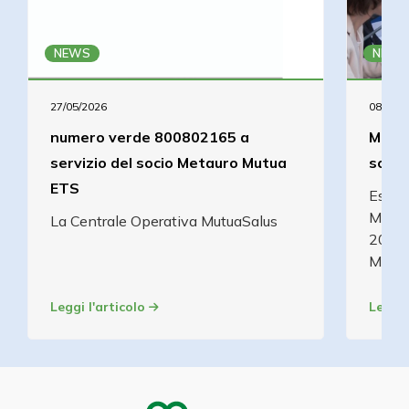
NEWS
NEWS
27/05/2026
08/05/2
numero verde 800802165 a
Metau
servizio del socio Metauro Mutua
soci 
ETS
Estrat
Mutua
La Centrale Operativa MutuaSalus
2000 
Metau
Leggi l'articolo
Leggi 