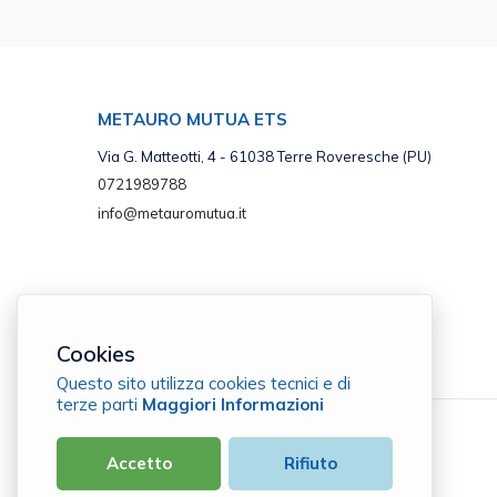
METAURO MUTUA ETS
Via G. Matteotti, 4 - 61038 Terre Roveresche (PU)
0721989788
info@metauromutua.it
Cookies
Questo sito utilizza cookies tecnici e di
terze parti
Maggiori Informazioni
Metauro Mutua ETS
Accetto
Rifiuto
C.F. 90056970412 |
Cookie Policy
|
Privacy Policy