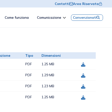
Contatti
Area Riservata
Come funziona
Comunicazione
Convenzionati
azione
Tipo
Dimensioni
PDF
1.25 MB
PDF
1.29 MB
PDF
1.23 MB
PDF
1.25 MB